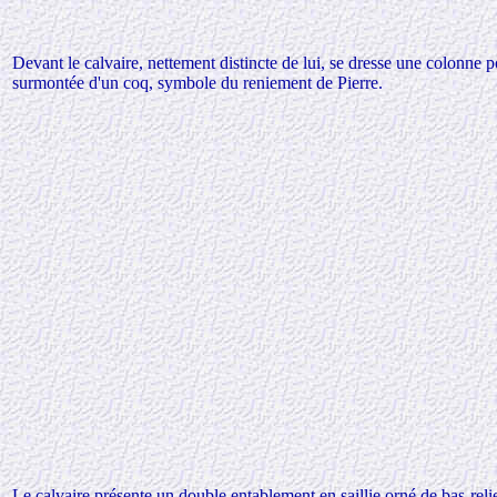
Devant le calvaire, nettement distincte de lui, se dresse une colonne p
surmontée d'un coq, symbole du reniement de Pierre.
Le calvaire présente un double entablement en saillie orné de bas-relief