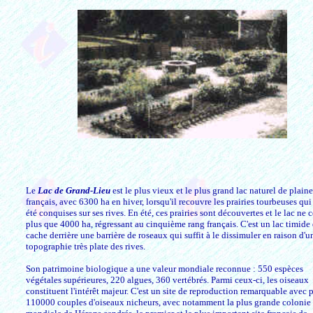
Le
Lac de Grand-Lieu
est le plus vieux et le plus grand lac naturel de plaine
français, avec 6300 ha en hiver, lorsqu'il recouvre les prairies tourbeuses qui
été conquises sur ses rives. En été, ces prairies sont découvertes et le lac ne 
plus que 4000 ha, régressant au cinquième rang français. C'est un lac timide 
cache derrière une barrière de roseaux qui suffit à le dissimuler en raison d'u
topographie très plate des rives.
Son patrimoine biologique a une valeur mondiale reconnue : 550 espèces
végétales supérieures, 220 algues, 360 vertébrés. Parmi ceux-ci, les oiseaux
constituent l'intérêt majeur. C'est un site de reproduction remarquable avec 
110000 couples d'oiseaux nicheurs, avec notamment la plus grande colonie