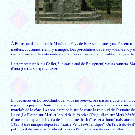
À
Bourgneuf
, manquer le Musée du Pays de Retz serait une grossière erreur. 
métiers, coutumes, rien n'y manque. Des porcelaines de Jersey viennent d'y en
siècle. L'ensemble a été réalisé, durant sa captivité, par un soldat français d
Le port ostréicole du
Collet
, à la sortie sud de Bourgneuf, vous étonnera. Vo
d'imaginer la vie qui va avec".
En vacances en Loire-Atlantique, vous ne pouvez pas passer à côté d'un pro
régional typique :
l'huître
. Spécialité de la région, vous en trouverez sur tou
marchés de la côte. La zone ostréicole située entre la rive sud de l'estuaire de
Loire (La Plaine-sur-Mer) et le sud de la Vendée (l'Aiguillon-sur-Mer), bénéf
d'une eau de qualité favorable à la culture des huîtres et a donné naissance, 
1995, à une marque déposée : "huître Vendée-Atlantique". On l'a dit dotée d
petit goût de noisette... Cela est laissé à l'appréciation de vos papilles.