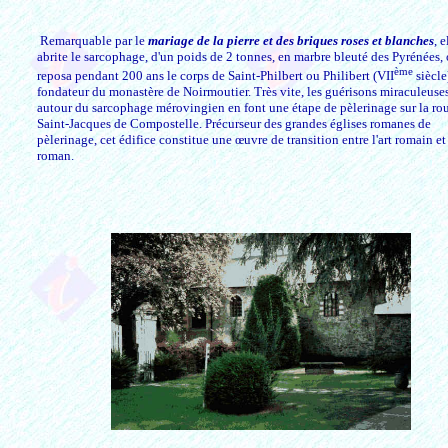
Remarquable par le
mariage de la pierre et des briques roses et blanches
, e
abrite le sarcophage, d'un poids de 2 tonnes, en marbre bleuté des Pyrénées,
ème
reposa pendant 200 ans le corps de Saint-Philbert ou Philibert (VII
siècle
fondateur du monastère de Noirmoutier. Très vite, les guérisons miraculeuse
autour du sarcophage mérovingien en font une étape de pèlerinage sur la ro
Saint-Jacques de Compostelle. Précurseur des grandes églises romanes de
pèlerinage, cet édifice constitue une œuvre de transition entre l'art romain et
roman.