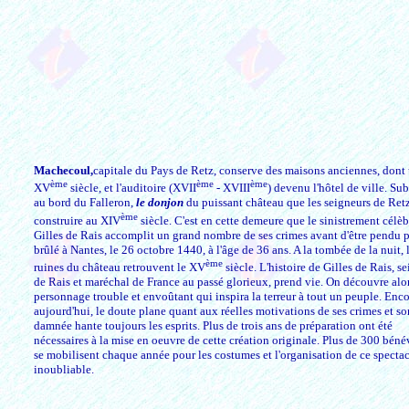
Machecoul,
capitale du Pays de Retz, conserve des maisons anciennes, dont
ème
ème
ème
XV
siècle, et l'auditoire (XVII
- XVIII
) devenu l'hôtel de ville. Sub
au bord du Falleron,
le donjon
du puissant château que les seigneurs de Retz
ème
construire au XIV
siècle. C'est en cette demeure que le sinistrement célèb
Gilles de Rais accomplit un grand nombre de ses crimes avant d'être pendu 
brûlé à Nantes, le 26 octobre 1440, à l'âge de 36 ans. A la tombée de la nuit, 
ème
ruines du château retrouvent le XV
siècle. L'histoire de Gilles de Rais, s
de Rais et maréchal de France au passé glorieux, prend vie. On découvre alo
personnage trouble et envoûtant qui inspira la terreur à tout un peuple. Enco
aujourd'hui, le doute plane quant aux réelles motivations de ses crimes et s
damnée hante toujours les esprits. Plus de trois ans de préparation ont été
nécessaires à la mise en oeuvre de cette création originale. Plus de 300 béné
se mobilisent chaque année pour les costumes et l'organisation de ce spectac
inoubliable.