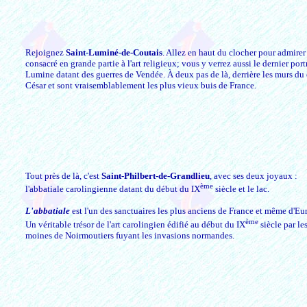
Rejoignez
Saint-Luminé-de-Coutais
. Allez en haut du clocher pour admirer
consacré en grande partie à l'art religieux; vous y verrez aussi le dernier portr
Lumine datant des guerres de Vendée. À deux pas de là, derrière les murs du c
César et sont vraisemblablement les plus vieux buis de France.
Tout près de là, c'est
Saint-Philbert-de-Grandlieu
, avec ses deux joyaux :
ème
l'abbatiale carolingienne datant du début du IX
siècle et le lac.
L'abbatiale
est l'un des sanctuaires les plus anciens de France et même d'Eu
ème
Un véritable trésor de l'art carolingien édifié au début du IX
siècle par le
moines de Noirmoutiers fuyant les invasions normandes.